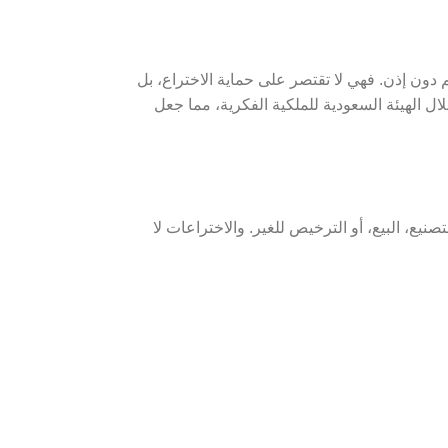
دون إذن. فهي لا تقتصر على حماية الاختراع، بل
لال الهيئة السعودية للملكية الفكرية، مما جعل
 في استغلال اختراعه لفترة زمنية محددة، غالبًا 20 عامًا. هذا الحق يشمل التصنيع، البيع، أو الترخيص للغير. والاختراعات لا