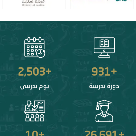
2,503
+
931
+
دورة تدريبية
يوم تدريبي
10
+
26,691
+